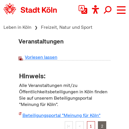
zum Inhalt springen
Leben in Köln
Freizeit, Natur und Sport
Veranstaltungen
Vorlesen lassen
Hinweis:
Alle Veranstaltungen mit/zu
Öffentlichkeitsbeteiligungen in Köln finden
Sie auf unserem Beteiligungsportal
"Meinung für Köln".
Beteiligungsportal "Meinung für Köln"
|<
<
1
2