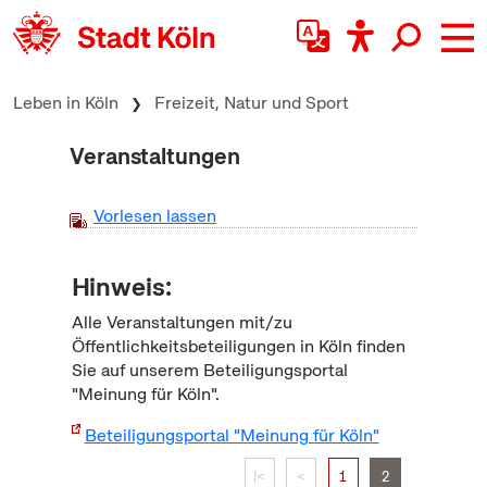
zum Inhalt springen
Leben in Köln
Freizeit, Natur und Sport
Veranstaltungen
Vorlesen lassen
Hinweis:
Alle Veranstaltungen mit/zu
Öffentlichkeitsbeteiligungen in Köln finden
Sie auf unserem Beteiligungsportal
"Meinung für Köln".
Beteiligungsportal "Meinung für Köln"
|<
<
1
2