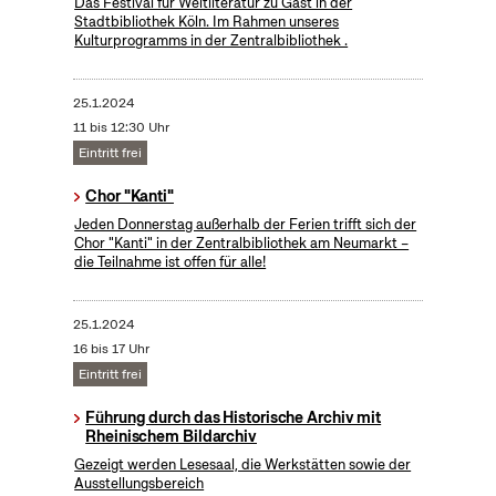
Das Festival für Weltliteratur zu Gast in der
Stadtbibliothek Köln. Im Rahmen unseres
Kulturprogramms in der Zentralbibliothek .
25.1.2024
11 bis 12:30 Uhr
Eintritt frei
Chor "Kanti"
Jeden Donnerstag außerhalb der Ferien trifft sich der
Chor "Kanti" in der Zentralbibliothek am Neumarkt –
die Teilnahme ist offen für alle!
25.1.2024
16 bis 17 Uhr
Eintritt frei
Führung durch das Historische Archiv mit
Rheinischem Bildarchiv
Gezeigt werden Lesesaal, die Werkstätten sowie der
Ausstellungsbereich