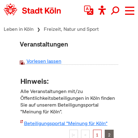
zum Inhalt springen
Leben in Köln
Freizeit, Natur und Sport
Veranstaltungen
Vorlesen lassen
Hinweis:
Alle Veranstaltungen mit/zu
Öffentlichkeitsbeteiligungen in Köln finden
Sie auf unserem Beteiligungsportal
"Meinung für Köln".
Beteiligungsportal "Meinung für Köln"
|<
<
1
2