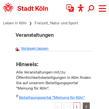
zum Inhalt springen
Leben in Köln
Freizeit, Natur und Sport
Veranstaltungen
Vorlesen lassen
Hinweis:
Alle Veranstaltungen mit/zu
Öffentlichkeitsbeteiligungen in Köln finden
Sie auf unserem Beteiligungsportal
"Meinung für Köln".
Beteiligungsportal "Meinung für Köln"
|<
<
1
2