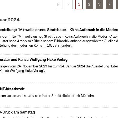
|<
<
1
2
3
>
nuar 2024
sstellung: "M'r welle en neu Stadt baue – Kölns Aufbruch in die Moder
r dem Titel "M’r welle en neu Stadt baue – Kölns Aufbruch in die Moderne" zei
Historische Archiv mit Rheinischem Bildarchiv anhand ausgewählter Quellen d
tehung des modernen Kölns im 19. Jahrhundert.
teratur und Kunst: Wolfgang Hake Verlag
zeigen vom 24. November 2023 bis zum 14. Januar 2024 die Ausstellung "Lite
Kunst: Wolfgang Hake Verlag".
NT-Kreativzeit
esen lassen und kreativ sein in der Stadtteilbibliothek Mülheim.
-Druck am Samstag