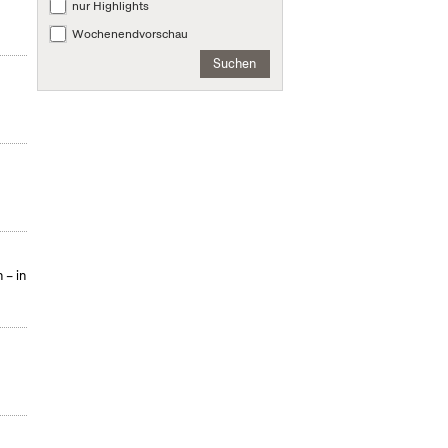
nur Highlights
Wochenendvorschau
Suchen
 – in