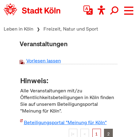
zum Inhalt springen
Leben in Köln
Freizeit, Natur und Sport
Veranstaltungen
Vorlesen lassen
Hinweis:
Alle Veranstaltungen mit/zu
Öffentlichkeitsbeteiligungen in Köln finden
Sie auf unserem Beteiligungsportal
"Meinung für Köln".
Beteiligungsportal "Meinung für Köln"
|<
<
1
2