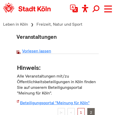
zum Inhalt springen
Leben in Köln
Freizeit, Natur und Sport
Veranstaltungen
Vorlesen lassen
Hinweis:
Alle Veranstaltungen mit/zu
Öffentlichkeitsbeteiligungen in Köln finden
Sie auf unserem Beteiligungsportal
"Meinung für Köln".
Beteiligungsportal "Meinung für Köln"
|<
<
1
2