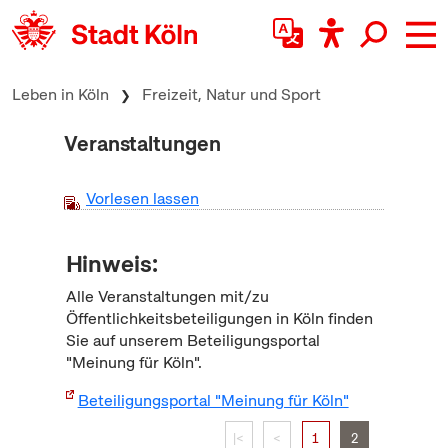
zum Inhalt springen
Leben in Köln
Freizeit, Natur und Sport
Veranstaltungen
Vorlesen lassen
Hinweis:
Alle Veranstaltungen mit/zu
Öffentlichkeitsbeteiligungen in Köln finden
Sie auf unserem Beteiligungsportal
"Meinung für Köln".
Beteiligungsportal "Meinung für Köln"
|<
<
1
2