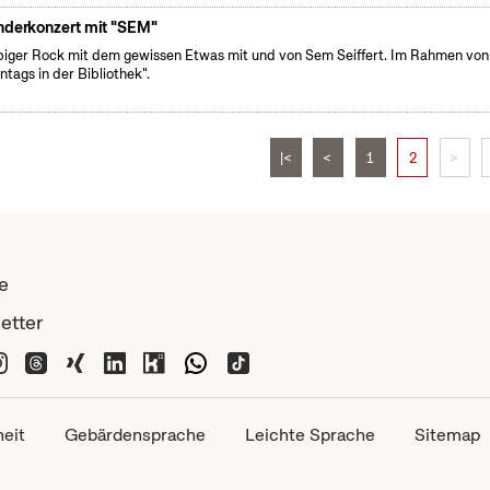
nderkonzert mit "SEM"
iger Rock mit dem gewissen Etwas mit und von Sem Seiffert. Im Rahmen von
ntags in der Bibliothek".
|<
<
1
2
>
e
etter
heit
Gebärdensprache
Leichte Sprache
Sitemap