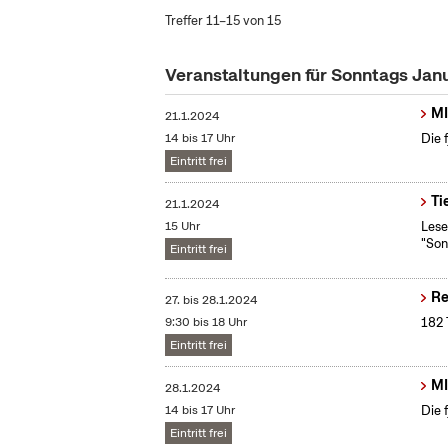
Treffer 11–15 von 15
Veranstaltungen für Sonntags Jan
MI
21.1.2024
14 bis 17 Uhr
Die 
Eintritt frei
Ti
21.1.2024
15 Uhr
Lese
"Son
Eintritt frei
Re
27.
bis
28.1.2024
9:30 bis 18 Uhr
182 
Eintritt frei
MI
28.1.2024
14 bis 17 Uhr
Die 
Eintritt frei