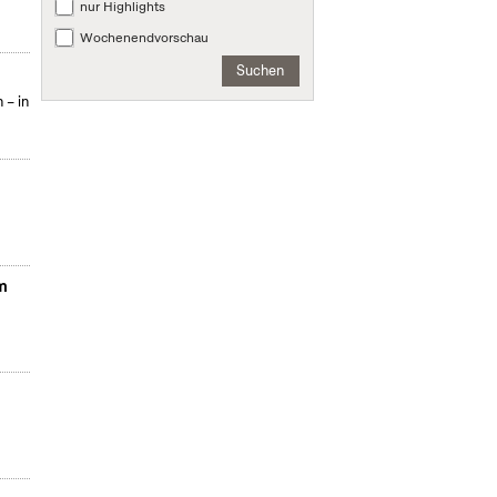
nur Highlights
Wochenendvorschau
Suchen
 – in
em