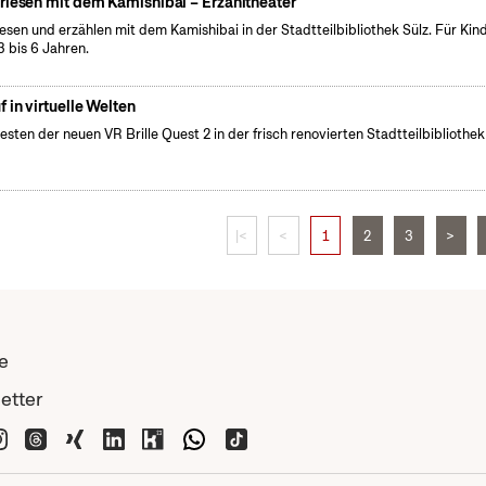
rlesen mit dem Kamishibai – Erzähltheater
lesen und erzählen mit dem Kamishibai in der Stadtteilbibliothek Sülz. Für Kin
3 bis 6 Jahren.
f in virtuelle Welten
esten der neuen VR Brille Quest 2 in der frisch renovierten Stadtteilbibliothek
|<
<
1
2
3
>
e
etter