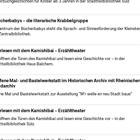
erbuchgeschichten für Kinder ab 3 Jahren in der Stadtteilbibliothek Sülz
cherbabys – die literarische Krabbelgruppe
entrum der Bücherbabys steht die Sprach- und Sinnesförderung der Kleinsten
Zentralbibliothek.
rlesen mit dem Kamishibai – Erzähltheater
öffnen die Türen des Kamishibai und lesen eine Geschichte vor – in der
tteilbibliothek Haus Balchem.
fene Mal- und Bastelwerkstatt im Historischen Archiv mit Rheinisch
ldarchiv
ne Mal und Bastelwerkstatt zur Ausstellung "M'r welle en neu Stadt baue"
rlesen mit dem Kamishibai – Erzähltheater
öffnen die Türen des Kamishibai und lesen eine Geschichte vor – in der
tteilbibliothek Sülz.