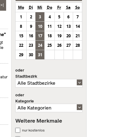
>|
Mo
Di
Mi
Do
Fr
Sa
So
1
2
3
4
5
6
7
8
9
10
11
12
13
14
ne"
15
16
17
18
19
20
21
gt
22
23
24
25
26
27
28
ie
29
30
31
oder
Stadtbezirk
ratur
oder
Kategorie
Weitere Merkmale
nur kostenlos