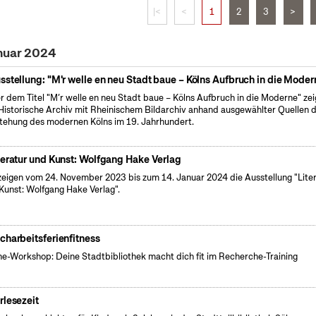
|<
<
1
2
3
>
anuar 2024
sstellung: "M'r welle en neu Stadt baue – Kölns Aufbruch in die Moder
r dem Titel "M’r welle en neu Stadt baue – Kölns Aufbruch in die Moderne" zei
Historische Archiv mit Rheinischem Bildarchiv anhand ausgewählter Quellen d
tehung des modernen Kölns im 19. Jahrhundert.
teratur und Kunst: Wolfgang Hake Verlag
zeigen vom 24. November 2023 bis zum 14. Januar 2024 die Ausstellung "Lite
Kunst: Wolfgang Hake Verlag".
charbeitsferienfitness
ne-Workshop: Deine Stadtbibliothek macht dich fit im Recherche-Training
rlesezeit