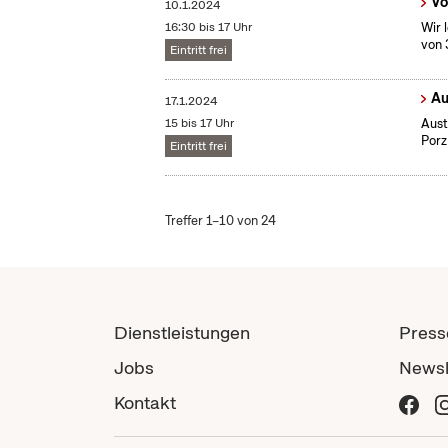
Vo
10.1.2024
16:30 bis 17 Uhr
Wir 
von 
Eintritt frei
Au
17.1.2024
15 bis 17 Uhr
Aust
Porz
Eintritt frei
Treffer 1–10 von 24
Dienstleistungen
Press
Jobs
Newsl
Kontakt