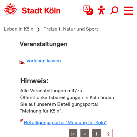
zum Inhalt springen
Leben in Köln
Freizeit, Natur und Sport
Veranstaltungen
Vorlesen lassen
Hinweis:
Alle Veranstaltungen mit/zu
Öffentlichkeitsbeteiligungen in Köln finden
Sie auf unserem Beteiligungsportal
"Meinung für Köln".
Beteiligungsportal "Meinung für Köln"
|<
<
1
2