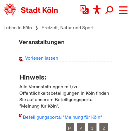
zum Inhalt springen
Leben in Köln
Freizeit, Natur und Sport
Veranstaltungen
Vorlesen lassen
Hinweis:
Alle Veranstaltungen mit/zu
Öffentlichkeitsbeteiligungen in Köln finden
Sie auf unserem Beteiligungsportal
"Meinung für Köln".
Beteiligungsportal "Meinung für Köln"
|<
<
1
2