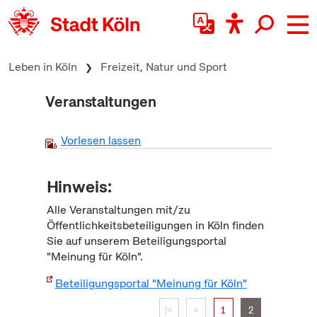
zum Inhalt springen
Leben in Köln
Freizeit, Natur und Sport
Veranstaltungen
Vorlesen lassen
Hinweis:
Alle Veranstaltungen mit/zu
Öffentlichkeitsbeteiligungen in Köln finden
Sie auf unserem Beteiligungsportal
"Meinung für Köln".
Beteiligungsportal "Meinung für Köln"
|<
<
1
2