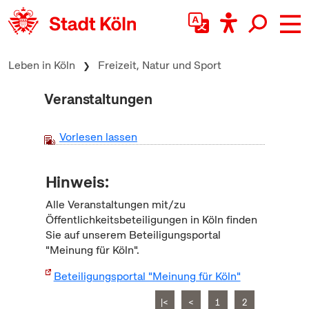
zum Inhalt springen
Leben in Köln
Freizeit, Natur und Sport
Veranstaltungen
Vorlesen lassen
Hinweis:
Alle Veranstaltungen mit/zu
Öffentlichkeitsbeteiligungen in Köln finden
Sie auf unserem Beteiligungsportal
"Meinung für Köln".
Beteiligungsportal "Meinung für Köln"
|<
<
1
2