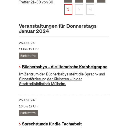
Treffer 21–30 von 30
3
>
>|
Veranstaltungen für Donnerstags
Januar 2024
25.1.2024
11 bis 12 Uhr
Eintritt frei
Bücherbabys – die literarische Krabbelgruppe
Im Zentrum der Bücherbabys steht die Sprach- und
Sinnesförderung der Kleinsten – in der
Stadtteilbibliothek Mülheim.
25.1.2024
16 bis 17 Uhr
Eintritt frei
Sprechstunde für die Facharbeit