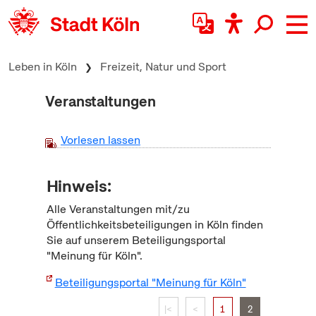
zum Inhalt springen
Leben in Köln
Freizeit, Natur und Sport
Veranstaltungen
Vorlesen lassen
Hinweis:
Alle Veranstaltungen mit/zu
Öffentlichkeitsbeteiligungen in Köln finden
Sie auf unserem Beteiligungsportal
"Meinung für Köln".
Beteiligungsportal "Meinung für Köln"
|<
<
1
2