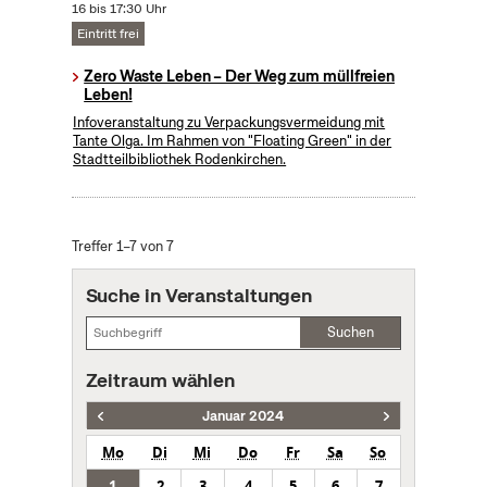
16 bis 17:30 Uhr
Eintritt frei
Zero Waste Leben – Der Weg zum müllfreien
Leben!
Infoveranstaltung zu Verpackungsvermeidung mit
Tante Olga. Im Rahmen von "Floating Green" in der
Stadtteilbibliothek Rodenkirchen.
Treffer 1–7 von 7
Suche in Veranstaltungen
Suchen
Zeitraum wählen
Januar 2024
Mo
Di
Mi
Do
Fr
Sa
So
1
2
3
4
5
6
7