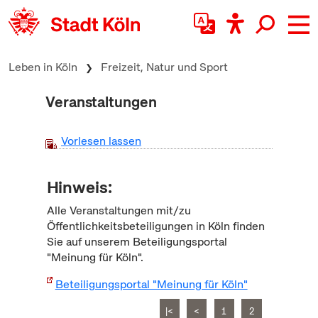
zum Inhalt springen
Leben in Köln
Freizeit, Natur und Sport
Veranstaltungen
Vorlesen lassen
Hinweis:
Alle Veranstaltungen mit/zu
Öffentlichkeitsbeteiligungen in Köln finden
Sie auf unserem Beteiligungsportal
"Meinung für Köln".
Beteiligungsportal "Meinung für Köln"
|<
<
1
2