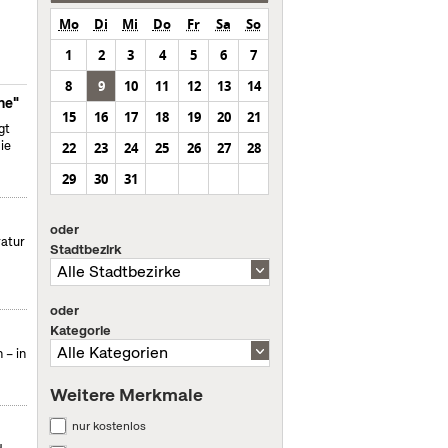
Mo
Di
Mi
Do
Fr
Sa
So
1
2
3
4
5
6
7
8
9
10
11
12
13
14
ne"
15
16
17
18
19
20
21
gt
ie
22
23
24
25
26
27
28
29
30
31
oder
ratur
Stadtbezirk
oder
Kategorie
 – in
Weitere Merkmale
nur kostenlos