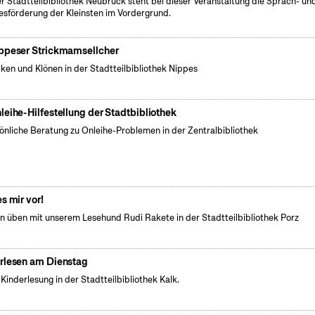
er Stadtteilbibliothek Neubrück steht bei dieser Veranstaltung die Sprach- un
esförderung der Kleinsten im Vordergrund.
ppeser Strickmamsellcher
cken und Klönen in der Stadtteilbibliothek Nippes
leihe-Hilfestellung der Stadtbibliothek
önliche Beratung zu Onleihe-Problemen in der Zentralbibliothek
es mir vor!
n üben mit unserem Lesehund Rudi Rakete in der Stadtteilbibliothek Porz
rlesen am Dienstag
 Kinderlesung in der Stadtteilbibliothek Kalk.