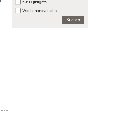
d
nur Highlights
Wochenendvorschau
Suchen