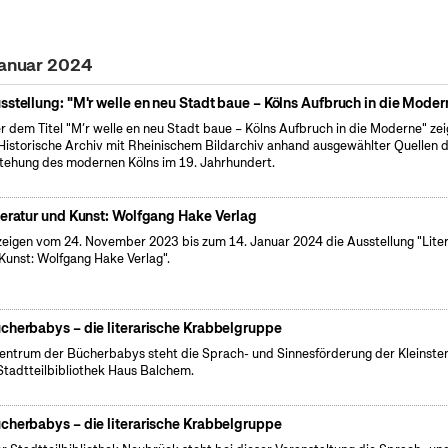
Januar 2024
sstellung: "M'r welle en neu Stadt baue – Kölns Aufbruch in die Moder
r dem Titel "M’r welle en neu Stadt baue – Kölns Aufbruch in die Moderne" zei
Historische Archiv mit Rheinischem Bildarchiv anhand ausgewählter Quellen d
tehung des modernen Kölns im 19. Jahrhundert.
teratur und Kunst: Wolfgang Hake Verlag
zeigen vom 24. November 2023 bis zum 14. Januar 2024 die Ausstellung "Lite
Kunst: Wolfgang Hake Verlag".
cherbabys – die literarische Krabbelgruppe
entrum der Bücherbabys steht die Sprach- und Sinnesförderung der Kleinsten
Stadtteilbibliothek Haus Balchem.
cherbabys – die literarische Krabbelgruppe