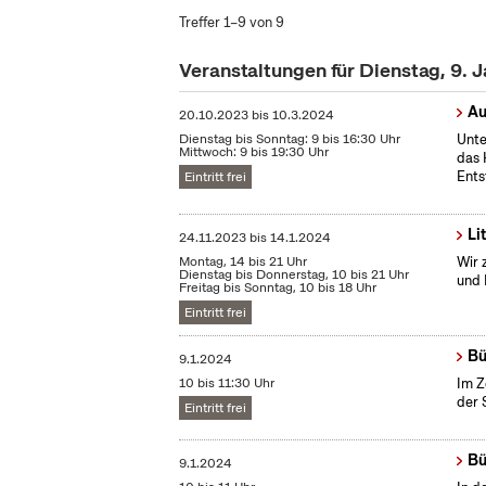
Treffer 1–9 von 9
Veranstaltungen für Dienstag, 9. 
Au
20.10.2023
bis
10.3.2024
Dienstag bis Sonntag: 9 bis 16:30 Uhr
Unte
Mittwoch: 9 bis 19:30 Uhr
das 
Ents
Eintritt frei
Li
24.11.2023
bis
14.1.2024
Montag, 14 bis 21 Uhr
Wir 
Dienstag bis Donnerstag, 10 bis 21 Uhr
und 
Freitag bis Sonntag, 10 bis 18 Uhr
Eintritt frei
Bü
9.1.2024
10 bis 11:30 Uhr
Im Z
der 
Eintritt frei
Bü
9.1.2024