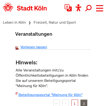
zum Inhalt springen
Leben in Köln
Freizeit, Natur und Sport
Veranstaltungen
Vorlesen lassen
Hinweis:
Alle Veranstaltungen mit/zu
Öffentlichkeitsbeteiligungen in Köln finden
Sie auf unserem Beteiligungsportal
"Meinung für Köln".
Beteiligungsportal "Meinung für Köln"
|<
<
1
2