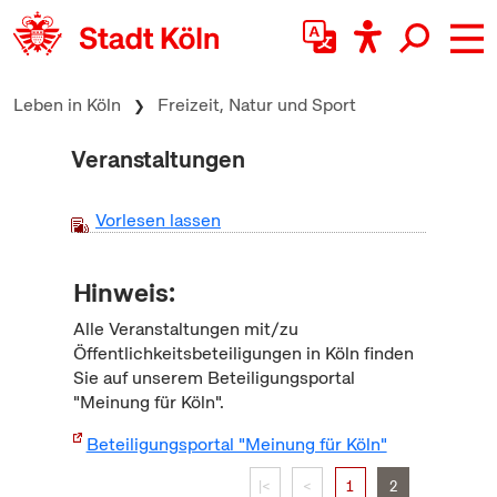
zum Inhalt springen
Leben in Köln
Freizeit, Natur und Sport
Veranstaltungen
Vorlesen lassen
Hinweis:
Alle Veranstaltungen mit/zu
Öffentlichkeitsbeteiligungen in Köln finden
Sie auf unserem Beteiligungsportal
"Meinung für Köln".
Beteiligungsportal "Meinung für Köln"
|<
<
1
2