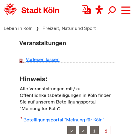
zum Inhalt springen
Leben in Köln
Freizeit, Natur und Sport
Veranstaltungen
Vorlesen lassen
Hinweis:
Alle Veranstaltungen mit/zu
Öffentlichkeitsbeteiligungen in Köln finden
Sie auf unserem Beteiligungsportal
"Meinung für Köln".
Beteiligungsportal "Meinung für Köln"
|<
<
1
2