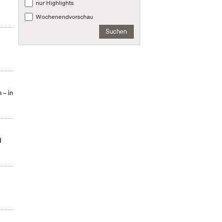
nur Highlights
Wochenendvorschau
Suchen
 – in
d