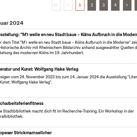
|<
<
1
2
3
4
>
nuar 2024
sstellung: "M'r welle en neu Stadt baue – Kölns Aufbruch in die Moder
r dem Titel "M’r welle en neu Stadt baue – Kölns Aufbruch in die Moderne" zei
Historische Archiv mit Rheinischem Bildarchiv anhand ausgewählter Quellen d
tehung des modernen Kölns im 19. Jahrhundert.
teratur und Kunst: Wolfgang Hake Verlag
zeigen vom 24. November 2023 bis zum 14. Januar 2024 die Ausstellung "Lite
Kunst: Wolfgang Hake Verlag".
charbeitsferienfitness
e Stadtbibliothek macht dich fit im Recherche-Training. Ein Workshop in der
ralbibliothek.
ppeser Strickmamsellcher