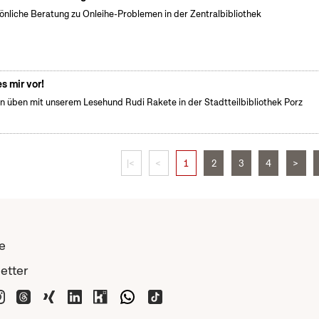
önliche Beratung zu Onleihe-Problemen in der Zentralbibliothek
es mir vor!
n üben mit unserem Lesehund Rudi Rakete in der Stadtteilbibliothek Porz
|<
<
1
2
3
4
>
e
etter