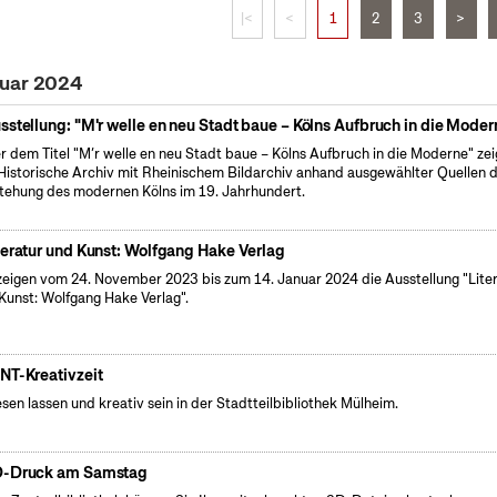
|<
<
1
2
3
>
nuar 2024
sstellung: "M'r welle en neu Stadt baue – Kölns Aufbruch in die Moder
r dem Titel "M’r welle en neu Stadt baue – Kölns Aufbruch in die Moderne" zei
Historische Archiv mit Rheinischem Bildarchiv anhand ausgewählter Quellen d
tehung des modernen Kölns im 19. Jahrhundert.
teratur und Kunst: Wolfgang Hake Verlag
zeigen vom 24. November 2023 bis zum 14. Januar 2024 die Ausstellung "Lite
Kunst: Wolfgang Hake Verlag".
NT-Kreativzeit
esen lassen und kreativ sein in der Stadtteilbibliothek Mülheim.
-Druck am Samstag