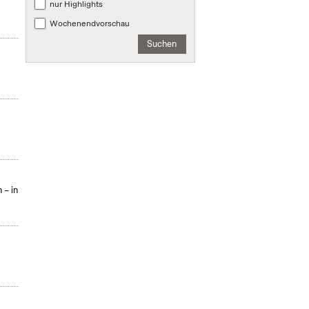
nur Highlights
Wochenendvorschau
Suchen
 – in