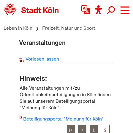
zum Inhalt springen
Leben in Köln
Freizeit, Natur und Sport
Veranstaltungen
Vorlesen lassen
Hinweis:
Alle Veranstaltungen mit/zu
Öffentlichkeitsbeteiligungen in Köln finden
Sie auf unserem Beteiligungsportal
"Meinung für Köln".
Beteiligungsportal "Meinung für Köln"
|<
<
1
2