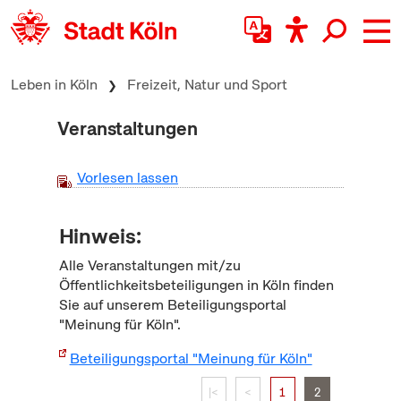
zum Inhalt springen
Leben in Köln
Freizeit, Natur und Sport
Veranstaltungen
Vorlesen lassen
Hinweis:
Alle Veranstaltungen mit/zu
Öffentlichkeitsbeteiligungen in Köln finden
Sie auf unserem Beteiligungsportal
"Meinung für Köln".
Beteiligungsportal "Meinung für Köln"
|<
<
1
2