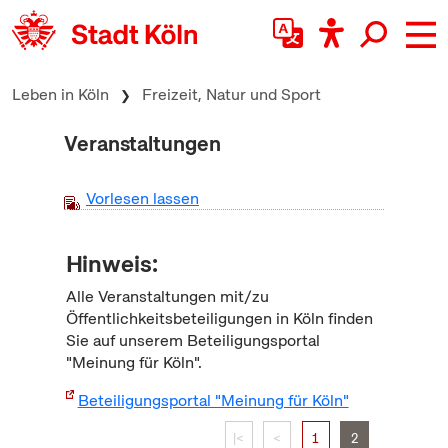
zum Inhalt springen
Leben in Köln
Freizeit, Natur und Sport
Veranstaltungen
Vorlesen lassen
Hinweis:
Alle Veranstaltungen mit/zu
Öffentlichkeitsbeteiligungen in Köln finden
Sie auf unserem Beteiligungsportal
"Meinung für Köln".
Beteiligungsportal "Meinung für Köln"
|<
<
1
2