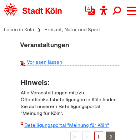
zum Inhalt springen
Leben in Köln
Freizeit, Natur und Sport
Veranstaltungen
Vorlesen lassen
Hinweis:
Alle Veranstaltungen mit/zu
Öffentlichkeitsbeteiligungen in Köln finden
Sie auf unserem Beteiligungsportal
"Meinung für Köln".
Beteiligungsportal "Meinung für Köln"
|<
<
1
2