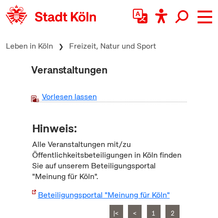
zum Inhalt springen
Leben in Köln
Freizeit, Natur und Sport
Veranstaltungen
Vorlesen lassen
Hinweis:
Alle Veranstaltungen mit/zu
Öffentlichkeitsbeteiligungen in Köln finden
Sie auf unserem Beteiligungsportal
"Meinung für Köln".
Beteiligungsportal "Meinung für Köln"
|<
<
1
2