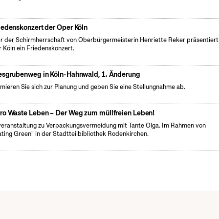
iedenskonzert der Oper Köln
r der Schirmherrschaft von Oberbürgermeisterin Henriette Reker präsentiert
 Köln ein Friedenskonzert.
esgrubenweg in Köln-Hahnwald, 1. Änderung
rmieren Sie sich zur Planung und geben Sie eine Stellungnahme ab.
ro Waste Leben – Der Weg zum müllfreien Leben!
veranstaltung zu Verpackungsvermeidung mit Tante Olga. Im Rahmen von
ating Green" in der Stadtteilbibliothek Rodenkirchen.