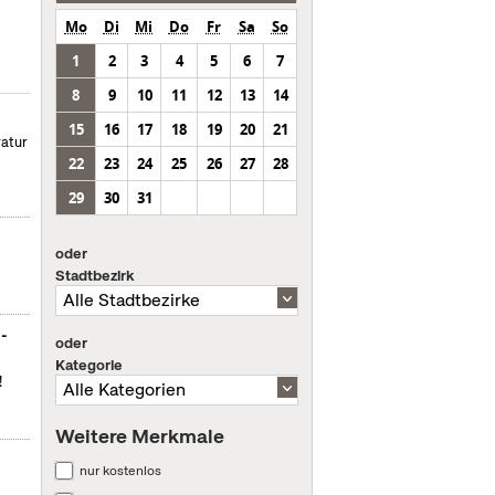
Mo
Di
Mi
Do
Fr
Sa
So
1
2
3
4
5
6
7
8
9
10
11
12
13
14
15
16
17
18
19
20
21
ratur
22
23
24
25
26
27
28
29
30
31
oder
Stadtbezirk
m-
oder
Kategorie
!
Weitere Merkmale
nur kostenlos