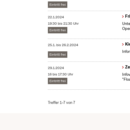
Eintritt frei
Fr
22.1.2024
19:30 bis 21:30 Uhr
Unte
Oper
Eintritt frei
Ki
25.1.
bis
26.2.2024
Info
Eintritt frei
Ze
29.1.2024
16 bis 17:30 Uhr
Info
"Flo
Eintritt frei
Treffer 1–7 von 7