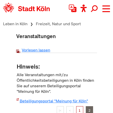
zum Inhalt springen
Leben in Köln
Freizeit, Natur und Sport
Veranstaltungen
Vorlesen lassen
Hinweis:
Alle Veranstaltungen mit/zu
Öffentlichkeitsbeteiligungen in Köln finden
Sie auf unserem Beteiligungsportal
"Meinung für Köln".
Beteiligungsportal "Meinung für Köln"
|<
<
1
2