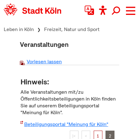
zum Inhalt springen
Leben in Köln
Freizeit, Natur und Sport
Veranstaltungen
Vorlesen lassen
Hinweis:
Alle Veranstaltungen mit/zu
Öffentlichkeitsbeteiligungen in Köln finden
Sie auf unserem Beteiligungsportal
"Meinung für Köln".
Beteiligungsportal "Meinung für Köln"
|<
<
1
2