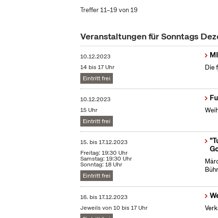
Treffer 11–19 von 19
Veranstaltungen für Sonntags De
MI
10.12.2023
14 bis 17 Uhr
Die 
Eintritt frei
Fu
10.12.2023
15 Uhr
Weih
Eintritt frei
"T
15.
bis
17.12.2023
Go
Freitag: 19:30 Uhr
Samstag: 19:30 Uhr
Märc
Sonntag: 18 Uhr
Bühn
Eintritt frei
We
16.
bis
17.12.2023
Jeweils von 10 bis 17 Uhr
Verk