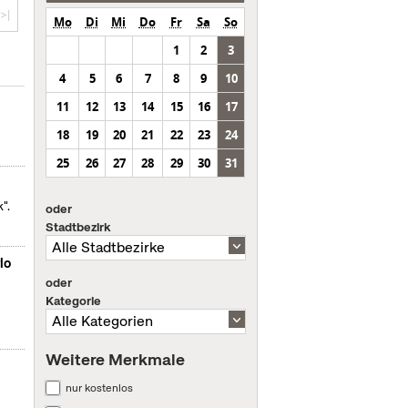
>|
Mo
Di
Mi
Do
Fr
Sa
So
1
2
3
4
5
6
7
8
9
10
11
12
13
14
15
16
17
18
19
20
21
22
23
24
25
26
27
28
29
30
31
".
oder
Stadtbezirk
lo
oder
Kategorie
Weitere Merkmale
nur kostenlos