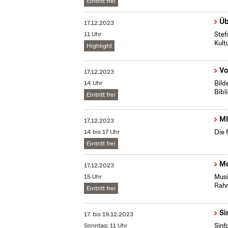
Eintritt frei
Üb
17.12.2023
11 Uhr
Stef
Kult
Highlight
Vo
17.12.2023
14 Uhr
Bild
Bibl
Eintritt frei
MI
17.12.2023
14 bis 17 Uhr
Die 
Eintritt frei
Mo
17.12.2023
15 Uhr
Musi
Rahm
Eintritt frei
Si
17.
bis
19.12.2023
Sonntag: 11 Uhr
Sinf