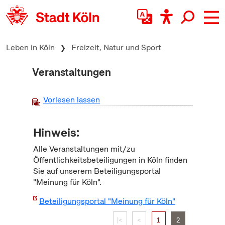
zum Inhalt springen
Leben in Köln
Freizeit, Natur und Sport
Veranstaltungen
Vorlesen lassen
Hinweis:
Alle Veranstaltungen mit/zu
Öffentlichkeitsbeteiligungen in Köln finden
Sie auf unserem Beteiligungsportal
"Meinung für Köln".
Beteiligungsportal "Meinung für Köln"
|<
<
1
2