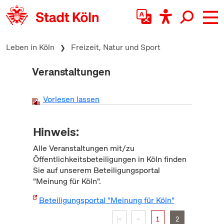
zum Inhalt springen
Leben in Köln
Freizeit, Natur und Sport
Veranstaltungen
Vorlesen lassen
Hinweis:
Alle Veranstaltungen mit/zu
Öffentlichkeitsbeteiligungen in Köln finden
Sie auf unserem Beteiligungsportal
"Meinung für Köln".
Beteiligungsportal "Meinung für Köln"
|<
<
1
2