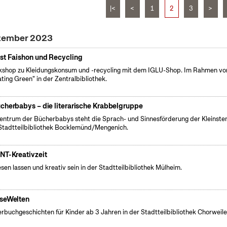
|<
<
1
2
3
>
ezember 2023
st Faishon und Recycling
shop zu Kleidungskonsum und -recycling mit dem IGLU-Shop. Im Rahmen vo
ating Green" in der Zentralbibliothek.
cherbabys – die literarische Krabbelgruppe
entrum der Bücherbabys steht die Sprach- und Sinnesförderung der Kleinsten
Stadtteilbibliothek Bocklemünd/Mengenich.
NT-Kreativzeit
esen lassen und kreativ sein in der Stadtteilbibliothek Mülheim.
seWelten
erbuchgeschichten für Kinder ab 3 Jahren in der Stadtteilbibliothek Chorweile