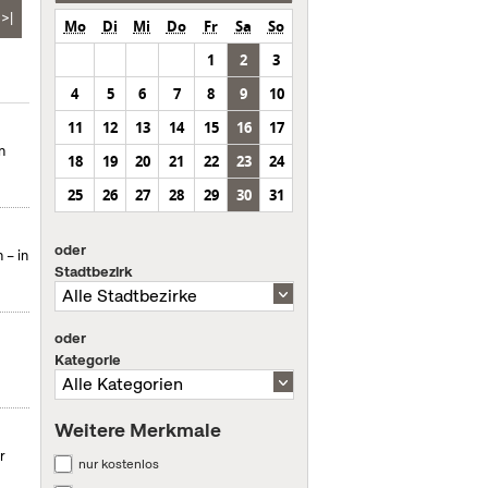
>|
Mo
Di
Mi
Do
Fr
Sa
So
1
2
3
4
5
6
7
8
9
10
11
12
13
14
15
16
17
n
18
19
20
21
22
23
24
25
26
27
28
29
30
31
oder
 – in
Stadtbezirk
oder
Kategorie
Weitere Merkmale
r
nur kostenlos