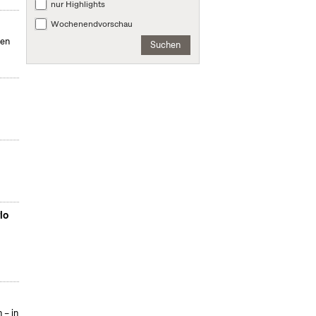
nur Highlights
Wochenendvorschau
men
Suchen
lo
 – in