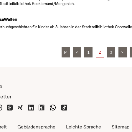
Stadtteilbibliothek Bocklemünd/Mengenich.
seWelten
erbuchgeschichten für Kinder ab 3 Jahren in der Stadtteilbibliothek Chorweile
|<
<
1
2
3
>
e
etter
heit
Gebärdensprache
Leichte Sprache
Sitemap