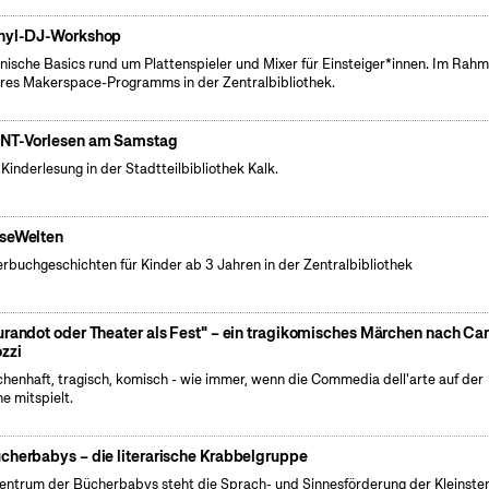
nyl-DJ-Workshop
nische Basics rund um Plattenspieler und Mixer für Einsteiger*innen. Im Rah
res Makerspace-Programms in der Zentralbibliothek.
NT-Vorlesen am Samstag
 Kinderlesung in der Stadtteilbibliothek Kalk.
seWelten
erbuchgeschichten für Kinder ab 3 Jahren in der Zentralbibliothek
urandot oder Theater als Fest" – ein tragikomisches Märchen nach Car
zzi
henhaft, tragisch, komisch - wie immer, wenn die Commedia dell'arte auf der
e mitspielt.
cherbabys – die literarische Krabbelgruppe
entrum der Bücherbabys steht die Sprach- und Sinnesförderung der Kleinsten