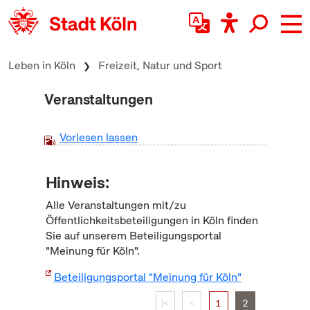
zum Inhalt springen
Leben in Köln
Freizeit, Natur und Sport
Veranstaltungen
Vorlesen lassen
Hinweis:
Alle Veranstaltungen mit/zu
Öffentlichkeitsbeteiligungen in Köln finden
Sie auf unserem Beteiligungsportal
"Meinung für Köln".
Beteiligungsportal "Meinung für Köln"
|<
<
1
2