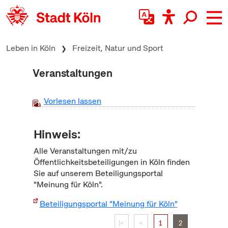
zum Inhalt springen
Leben in Köln
Freizeit, Natur und Sport
Veranstaltungen
Vorlesen lassen
Hinweis:
Alle Veranstaltungen mit/zu
Öffentlichkeitsbeteiligungen in Köln finden
Sie auf unserem Beteiligungsportal
"Meinung für Köln".
Beteiligungsportal "Meinung für Köln"
|<
<
1
2