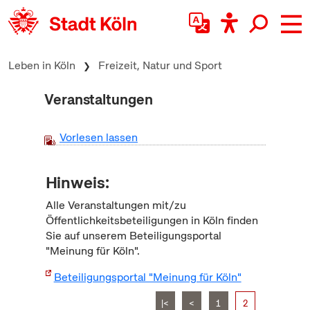
zum Inhalt springen
Leben in Köln
Freizeit, Natur und Sport
Veranstaltungen
Vorlesen lassen
Hinweis:
Alle Veranstaltungen mit/zu
Öffentlichkeitsbeteiligungen in Köln finden
Sie auf unserem Beteiligungsportal
"Meinung für Köln".
Beteiligungsportal "Meinung für Köln"
|<
<
1
2