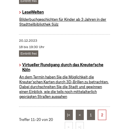
Eintritt frei
LeseWelten
Bilderbuchgeschichten für Kinder ab 3 Jahren in der
Stadtteilbibliothek Sülz
20.12.2023
18 bis 19:30 Uhr
Eintritt frei
Virtueller Rundgang durch das Kreuter'sche
Köln
An dem Termin haben Sie die Möglichkeit,die
Kreuter'schen Karten durch 3D-Brillen zu betrachten.
Dabei durchschreiten Sie die Stadt und gewinnen
einen Einblick, wie die teils noch mittelalterlich
geprägten Straßen aussahen
|<
<
1
2
Treffer 11–20 von 20
>
>|