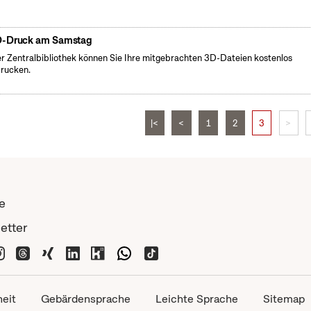
-Druck am Samstag
er Zentralbibliothek können Sie Ihre mitgebrachten 3D-Dateien kostenlos
rucken.
|<
<
1
2
3
>
e
etter
heit
Gebärdensprache
Leichte Sprache
Sitemap