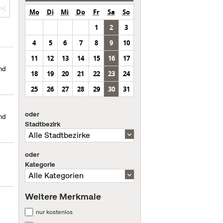
>|
Mo
Di
Mi
Do
Fr
Sa
So
1
2
3
4
5
6
7
8
9
10
11
12
13
14
15
16
17
nd
18
19
20
21
22
23
24
25
26
27
28
29
30
31
oder
nd
Stadtbezirk
oder
Kategorie
Weitere Merkmale
nur kostenlos