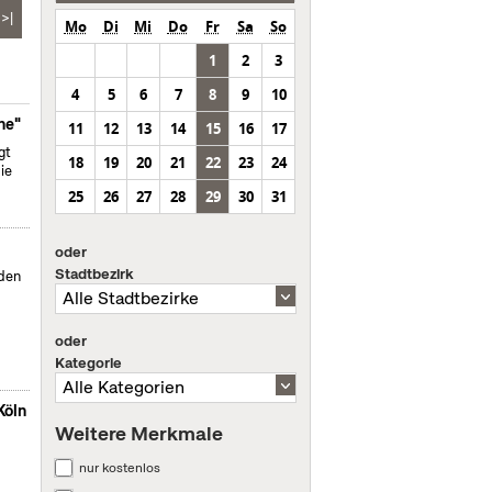
>|
Mo
Di
Mi
Do
Fr
Sa
So
1
2
3
4
5
6
7
8
9
10
ne"
11
12
13
14
15
16
17
gt
18
19
20
21
22
23
24
ie
25
26
27
28
29
30
31
oder
Stadtbezirk
nden
oder
Kategorie
Köln
Weitere Merkmale
nur kostenlos