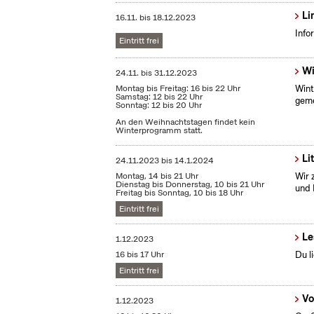
Li
16.11.
bis
18.12.2023
Info
Eintritt frei
Wi
24.11.
bis
31.12.2023
Montag bis Freitag: 16 bis 22 Uhr
Wint
Samstag: 12 bis 22 Uhr
geme
Sonntag: 12 bis 20 Uhr
An den Weihnachtstagen findet kein
Winterprogramm statt.
Li
24.11.2023
bis
14.1.2024
Montag, 14 bis 21 Uhr
Wir 
Dienstag bis Donnerstag, 10 bis 21 Uhr
und 
Freitag bis Sonntag, 10 bis 18 Uhr
Eintritt frei
Le
1.12.2023
16 bis 17 Uhr
Du l
Eintritt frei
Vo
1.12.2023