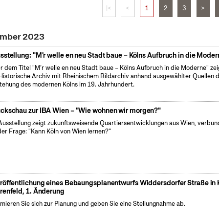
|<
<
1
2
3
>
zember 2023
sstellung: "M'r welle en neu Stadt baue – Kölns Aufbruch in die Moder
r dem Titel "M’r welle en neu Stadt baue – Kölns Aufbruch in die Moderne" zei
Historische Archiv mit Rheinischem Bildarchiv anhand ausgewählter Quellen d
tehung des modernen Kölns im 19. Jahrhundert.
ckschau zur IBA Wien – "Wie wohnen wir morgen?"
Ausstellung zeigt zukunftsweisende Quartiersentwicklungen aus Wien, verbu
der Frage: "Kann Köln von Wien lernen?"
röffentlichung eines Bebaungsplanentwurfs Widdersdorfer Straße in 
renfeld, 1. Änderung
rmieren Sie sich zur Planung und geben Sie eine Stellungnahme ab.