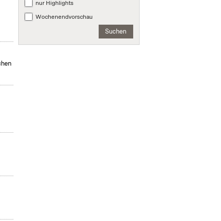
nur Highlights
Wochenendvorschau
Suchen
chen