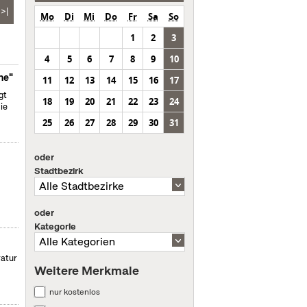
>|
Mo
Di
Mi
Do
Fr
Sa
So
1
2
3
4
5
6
7
8
9
10
ne"
11
12
13
14
15
16
17
gt
18
19
20
21
22
23
24
ie
25
26
27
28
29
30
31
oder
Stadtbezirk
oder
Kategorie
ratur
Weitere Merkmale
nur kostenlos