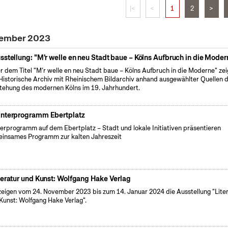
|<
<
1
2
>
zember 2023
sstellung: "M'r welle en neu Stadt baue – Kölns Aufbruch in die Moder
r dem Titel "M’r welle en neu Stadt baue – Kölns Aufbruch in die Moderne" zei
Historische Archiv mit Rheinischem Bildarchiv anhand ausgewählter Quellen d
tehung des modernen Kölns im 19. Jahrhundert.
nterprogramm Ebertplatz
erprogramm auf dem Ebertplatz – Stadt und lokale Initiativen präsentieren
insames Programm zur kalten Jahreszeit
teratur und Kunst: Wolfgang Hake Verlag
zeigen vom 24. November 2023 bis zum 14. Januar 2024 die Ausstellung "Lite
Kunst: Wolfgang Hake Verlag".