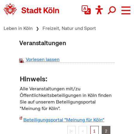
zum Inhalt springen
Leben in Köln
Freizeit, Natur und Sport
Veranstaltungen
Vorlesen lassen
Hinweis:
Alle Veranstaltungen mit/zu
Öffentlichkeitsbeteiligungen in Köln finden
Sie auf unserem Beteiligungsportal
"Meinung für Köln".
Beteiligungsportal "Meinung für Köln"
|<
<
1
2