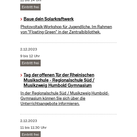
11 bis 14 Uhr
Eintritt frei
Baue dein Solarkraftwerk
​Photovoltaik-Workshop für Jugendliche. Im Rahmen
von "Floating Green" in der Zentralbibliothek.
2.12.2023
9 bis 12 Uhr
Eintritt frei
Tag der offenen Tür der Rheinischen
Musikschule - Regionalschule Süd /
Musikzweig Humbold Gymnasium
In der Regionalschule Süd / Musikzweig Humbold-
Gymnasium können Sie sich über die
Unterrichtsangebote informieren.
2.12.2023
11 bis 11:30 Uhr
Eintritt frei