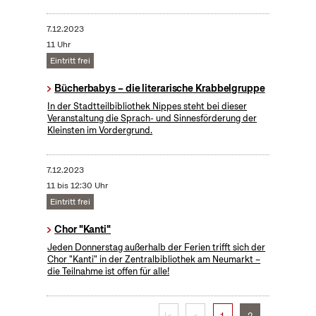
7.12.2023
11 Uhr
Eintritt frei
Bücherbabys – die literarische Krabbelgruppe
In der Stadtteilbibliothek Nippes steht bei dieser
Veranstaltung die Sprach- und Sinnesförderung der
Kleinsten im Vordergrund.
7.12.2023
11 bis 12:30 Uhr
Eintritt frei
Chor "Kanti"
Jeden Donnerstag außerhalb der Ferien trifft sich der
Chor "Kanti" in der Zentralbibliothek am Neumarkt –
die Teilnahme ist offen für alle!