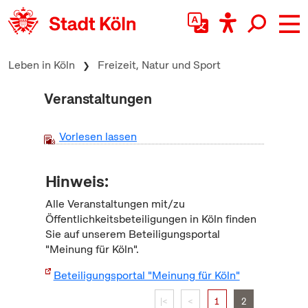
zum Inhalt springen
Leben in Köln
Freizeit, Natur und Sport
Veranstaltungen
Vorlesen lassen
Hinweis:
Alle Veranstaltungen mit/zu
Öffentlichkeitsbeteiligungen in Köln finden
Sie auf unserem Beteiligungsportal
"Meinung für Köln".
Beteiligungsportal "Meinung für Köln"
|<
<
1
2