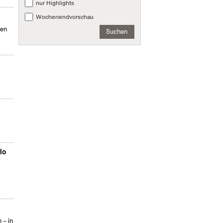
nur Highlights
Wochenendvorschau
men
Suchen
lo
 – in