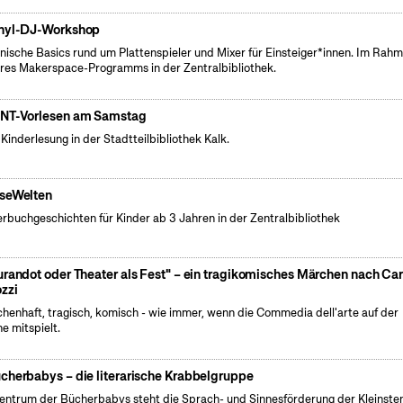
nyl-DJ-Workshop
nische Basics rund um Plattenspieler und Mixer für Einsteiger*innen. Im Rah
res Makerspace-Programms in der Zentralbibliothek.
NT-Vorlesen am Samstag
 Kinderlesung in der Stadtteilbibliothek Kalk.
seWelten
erbuchgeschichten für Kinder ab 3 Jahren in der Zentralbibliothek
urandot oder Theater als Fest" – ein tragikomisches Märchen nach Car
zzi
henhaft, tragisch, komisch - wie immer, wenn die Commedia dell'arte auf der
e mitspielt.
cherbabys – die literarische Krabbelgruppe
entrum der Bücherbabys steht die Sprach- und Sinnesförderung der Kleinsten