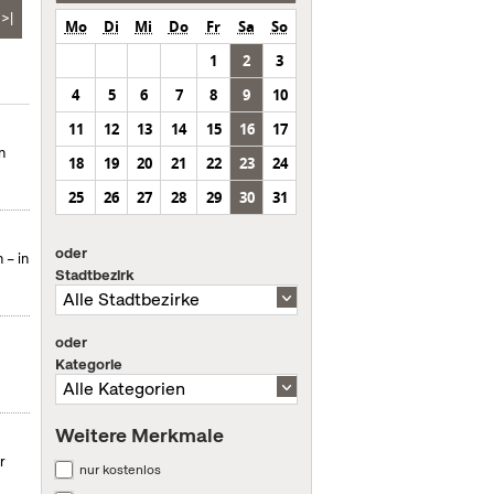
>|
Mo
Di
Mi
Do
Fr
Sa
So
1
2
3
4
5
6
7
8
9
10
11
12
13
14
15
16
17
n
18
19
20
21
22
23
24
25
26
27
28
29
30
31
oder
 – in
Stadtbezirk
oder
Kategorie
Weitere Merkmale
r
nur kostenlos