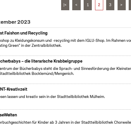
|<
<
1
2
3
>
ezember 2023
st Faishon und Recycling
shop zu Kleidungskonsum und -recycling mit dem IGLU-Shop. Im Rahmen vo
ating Green" in der Zentralbibliothek.
cherbabys – die literarische Krabbelgruppe
entrum der Bücherbabys steht die Sprach- und Sinnesförderung der Kleinsten
Stadtteilbibliothek Bocklemünd/Mengenich.
NT-Kreativzeit
esen lassen und kreativ sein in der Stadtteilbibliothek Mülheim.
seWelten
erbuchgeschichten für Kinder ab 3 Jahren in der Stadtteilbibliothek Chorweile