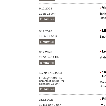
Vi
9.12.2023
11 bis 13 Uhr
Tech
unse
Eintritt frei
MI
9.12.2023
11 bis 11:30 Uhr
Eine
Eintritt frei
Le
9.12.2023
11:30 bis 12 Uhr
Bild
Eintritt frei
"T
15.
bis
17.12.2023
Go
Freitag: 19:30 Uhr
Samstag: 19:30 Uhr
Märc
Sonntag: 18 Uhr
Bühn
Eintritt frei
Bü
16.12.2023
10 bis 10:40 Uhr
Im Z