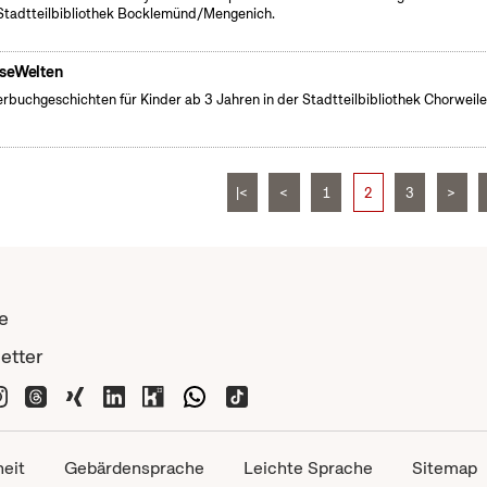
Stadtteilbibliothek Bocklemünd/Mengenich.
seWelten
erbuchgeschichten für Kinder ab 3 Jahren in der Stadtteilbibliothek Chorweile
|<
<
1
2
3
>
e
etter
heit
Gebärdensprache
Leichte Sprache
Sitemap