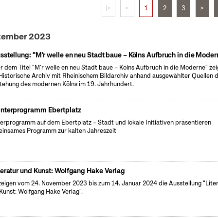
|<
<
1
2
3
>
ezember 2023
sstellung: "M'r welle en neu Stadt baue – Kölns Aufbruch in die Moder
r dem Titel "M’r welle en neu Stadt baue – Kölns Aufbruch in die Moderne" zei
Historische Archiv mit Rheinischem Bildarchiv anhand ausgewählter Quellen d
tehung des modernen Kölns im 19. Jahrhundert.
nterprogramm Ebertplatz
erprogramm auf dem Ebertplatz – Stadt und lokale Initiativen präsentieren
insames Programm zur kalten Jahreszeit
teratur und Kunst: Wolfgang Hake Verlag
zeigen vom 24. November 2023 bis zum 14. Januar 2024 die Ausstellung "Lite
Kunst: Wolfgang Hake Verlag".