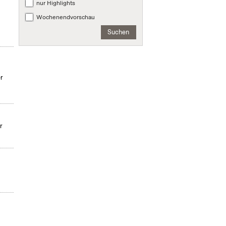
nur Highlights
Wochenendvorschau
Suchen
r
r