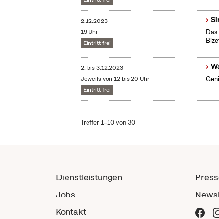
Eintritt frei
Si
2.12.2023
19 Uhr
Das 
Bize
Eintritt frei
Wa
2.
bis
3.12.2023
Jeweils von 12 bis 20 Uhr
Geni
Eintritt frei
Treffer 1–10 von 30
Dienstleistungen
Press
Jobs
Newsl
Kontakt