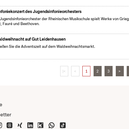
nfoniekonzert des Jugendsinfonieorchesters
Jugendsinfonieorchester der Rheinischen Musikschule spielt Werke von Grieg
t, Fauré und Beethoven.
ldweihnacht auf Gut Leidenhausen
eßen Sie die Adventszeit auf dem Waldweihnachtsmarkt.
|<
<
1
2
3
>
e
etter