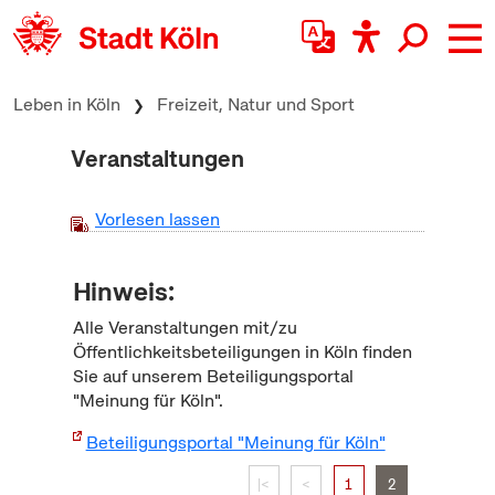
zum Inhalt springen
Leben in Köln
Freizeit, Natur und Sport
Veranstaltungen
Vorlesen lassen
Hinweis:
Alle Veranstaltungen mit/zu
Öffentlichkeitsbeteiligungen in Köln finden
Sie auf unserem Beteiligungsportal
"Meinung für Köln".
Beteiligungsportal "Meinung für Köln"
|<
<
1
2