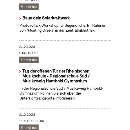
11 bis 14 Uhr
Eintritt frei
Baue dein Solarkraftwerk
​Photovoltaik-Workshop für Jugendliche. Im Rahmen
von "Floating Green" in der Zentralbibliothek.
2.12.2023
9 bis 12 Uhr
Eintritt frei
Tag der offenen Tür der Rheinischen
Musikschule - Regionalschule Süd /
Musikzweig Humbold Gymnasium
In der Regionalschule Süd / Musikzweig Humbold-
Gymnasium können Sie sich über die
Unterrichtsangebote informieren.
2.12.2023
11 bis 11:30 Uhr
Eintritt frei