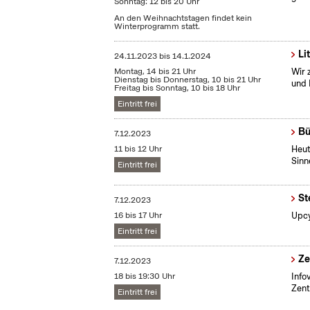
Sonntag: 12 bis 20 Uhr
An den Weihnachtstagen findet kein
Winterprogramm statt.
Li
24.11.2023
bis
14.1.2024
Montag, 14 bis 21 Uhr
Wir 
Dienstag bis Donnerstag, 10 bis 21 Uhr
und 
Freitag bis Sonntag, 10 bis 18 Uhr
Eintritt frei
Bü
7.12.2023
11 bis 12 Uhr
Heut
Sinn
Eintritt frei
St
7.12.2023
16 bis 17 Uhr
Upcy
Eintritt frei
Ze
7.12.2023
18 bis 19:30 Uhr
Info
Zent
Eintritt frei