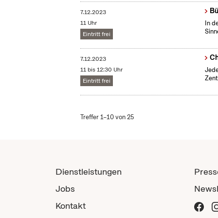
Bü
7.12.2023
11 Uhr
In d
Sinn
Eintritt frei
Ch
7.12.2023
11 bis 12:30 Uhr
Jede
Zent
Eintritt frei
Treffer 1–10 von 25
Dienstleistungen
Press
Jobs
Newsl
Kontakt