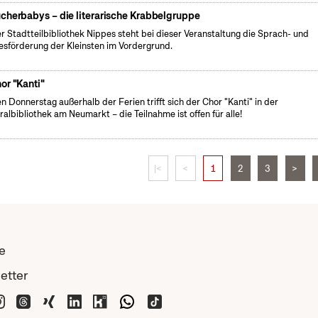
cherbabys – die literarische Krabbelgruppe
er Stadtteilbibliothek Nippes steht bei dieser Veranstaltung die Sprach- und
esförderung der Kleinsten im Vordergrund.
or "Kanti"
n Donnerstag außerhalb der Ferien trifft sich der Chor "Kanti" in der
ralbibliothek am Neumarkt – die Teilnahme ist offen für alle!
|<
<
1
2
3
>
e
etter