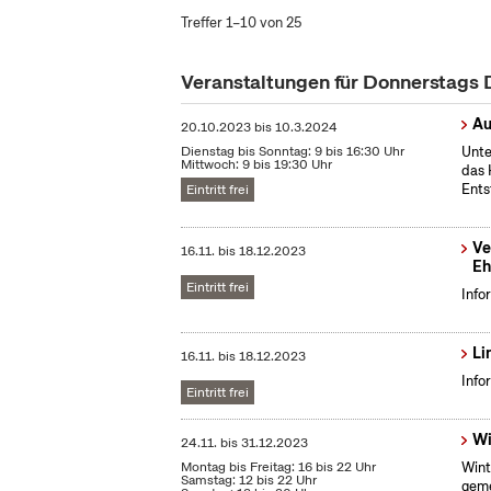
Treffer 1–10 von 25
Veranstaltungen für Donnerstags
Au
20.10.2023
bis
10.3.2024
Dienstag bis Sonntag: 9 bis 16:30 Uhr
Unte
Mittwoch: 9 bis 19:30 Uhr
das 
Ents
Eintritt frei
Ve
16.11.
bis
18.12.2023
Eh
Eintritt frei
Info
Li
16.11.
bis
18.12.2023
Info
Eintritt frei
Wi
24.11.
bis
31.12.2023
Montag bis Freitag: 16 bis 22 Uhr
Wint
Samstag: 12 bis 22 Uhr
geme