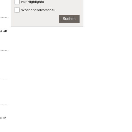
nur Highlights
Wochenendvorschau
Suchen
ratur
 der