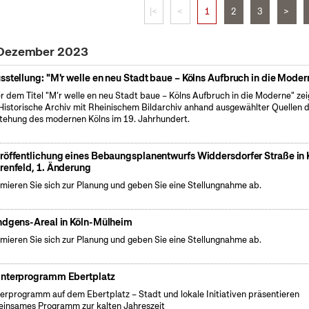
|<
<
1
2
3
>
 Dezember 2023
sstellung: "M'r welle en neu Stadt baue – Kölns Aufbruch in die Moder
r dem Titel "M’r welle en neu Stadt baue – Kölns Aufbruch in die Moderne" zei
Historische Archiv mit Rheinischem Bildarchiv anhand ausgewählter Quellen d
tehung des modernen Kölns im 19. Jahrhundert.
röffentlichung eines Bebaungsplanentwurfs Widdersdorfer Straße in 
renfeld, 1. Änderung
rmieren Sie sich zur Planung und geben Sie eine Stellungnahme ab.
ndgens-Areal in Köln-Mülheim
rmieren Sie sich zur Planung und geben Sie eine Stellungnahme ab.
nterprogramm Ebertplatz
erprogramm auf dem Ebertplatz – Stadt und lokale Initiativen präsentieren
insames Programm zur kalten Jahreszeit