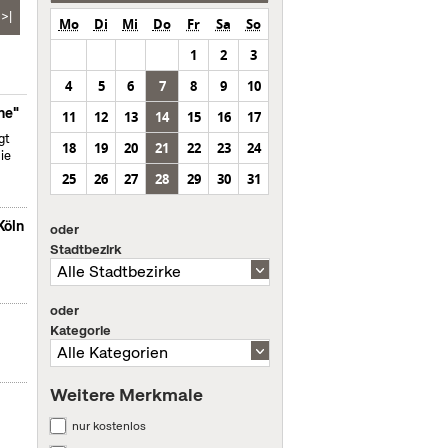
>|
Mo
Di
Mi
Do
Fr
Sa
So
1
2
3
4
5
6
7
8
9
10
ne"
11
12
13
14
15
16
17
gt
18
19
20
21
22
23
24
ie
25
26
27
28
29
30
31
Köln
oder
Stadtbezirk
oder
Kategorie
Weitere Merkmale
nur kostenlos