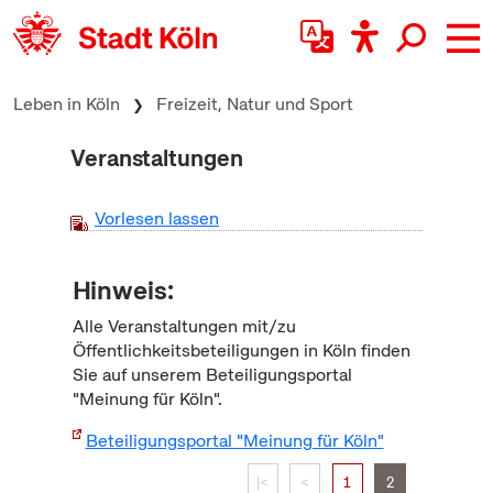
zum Inhalt springen
Leben in Köln
Freizeit, Natur und Sport
Veranstaltungen
Vorlesen lassen
Hinweis:
Alle Veranstaltungen mit/zu
Öffentlichkeitsbeteiligungen in Köln finden
Sie auf unserem Beteiligungsportal
"Meinung für Köln".
Beteiligungsportal "Meinung für Köln"
|<
<
1
2