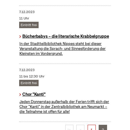
7.12.2023
11 Uhr
Eintritt frei
Bücherbabys – die literarische Krabbelgruppe
In der Stadtteilbibliothek Nippes steht bei dieser
Veranstaltung die Sprach- und Sinnesförderung der
Kleinsten im Vordergrund.
7.12.2023
11 bis 12:30 Uhr
Eintritt frei
Chor "Kanti"
Jeden Donnerstag außerhalb der Ferien trifft sich der
Chor "Kanti" in der Zentralbibliothek am Neumarkt –
die Teilnahme ist offen für alle!