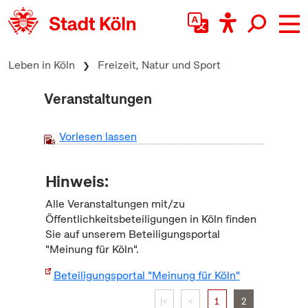
zum Inhalt springen
Leben in Köln
Freizeit, Natur und Sport
Veranstaltungen
Vorlesen lassen
Hinweis:
Alle Veranstaltungen mit/zu
Öffentlichkeitsbeteiligungen in Köln finden
Sie auf unserem Beteiligungsportal
"Meinung für Köln".
Beteiligungsportal "Meinung für Köln"
|<
<
1
2