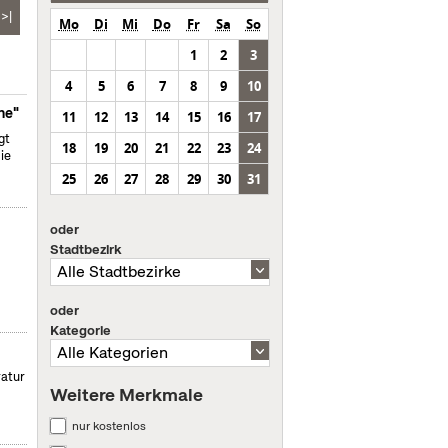
>|
Mo
Di
Mi
Do
Fr
Sa
So
1
2
3
4
5
6
7
8
9
10
ne"
11
12
13
14
15
16
17
gt
18
19
20
21
22
23
24
ie
25
26
27
28
29
30
31
oder
Stadtbezirk
oder
Kategorie
ratur
Weitere Merkmale
nur kostenlos