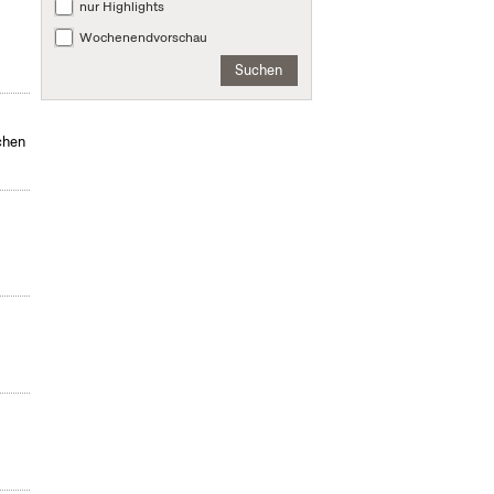
nur Highlights
Wochenendvorschau
Suchen
chen